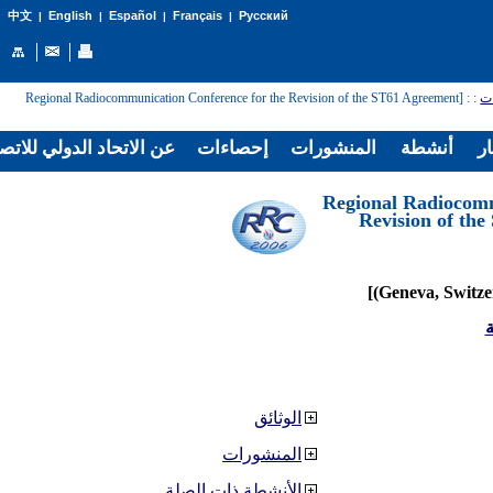
English
Español
Français
Русский
中文
|
|
|
|
: [Regional Radiocommunication Conference for the Revision of the ST61 Agreement
:
ات
ار
أنشطة
المنشورات
إحصاءات
عن الاتحاد الدولي للاتص
[Regional Radiocom
Revision of th
ة
الوثائق
المنشورات
الأنشطة ذات الصلة