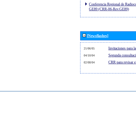
Conferencia Regional de Radioco
GE89 (CRR-06-Rev.GE89)
[Newsflashes]
Invitaciones para 
21/06/05
Segunda consultaci
04/10/04
CRR para revisar 
02/08/04