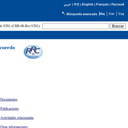
English
Français
Русский
عربي
|
中文
|
|
|
Búsqueda avanzada
uerdo ST61 (CRR-06-Rev.ST61)
Acuerdo
Documentos
Publicaciones
Actividades relacionadas
Otras informaciones