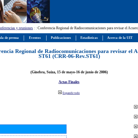
nferencias y reuniones
:
: Conferencia Regional de Radiocomunicaciones para revisar el Ac
la de prensa
Eventos
Publicaciones
Estadísticas
Acerca de la UIT
encia Regional de Radiocomunicaciones para revisar el 
ST61 (CRR-06-Rev.ST61)
(Ginebra, Suiza, 15 de mayo-16 de junio de 2006)
Actas Finales
Expandir todo