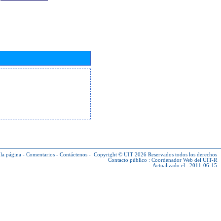
la página
-
Comentarios
-
Contáctenos
-
Copyright © UIT 2026
Reservados todos los derechos
Contacto público :
Coordenador Web del UIT-R
Actualizado el : 2011-06-15