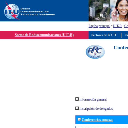
Pagína principal
:
UIT-R
:
Co
Sector de Radiocomunicaciones (UIT-R)
Sectores de la UIT
Sa
Confer
Información general
Inscripción de delegados
Conferencias conexas