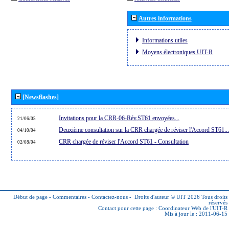
Autres informations
Informations utiles
Moyens électroniques UIT-R
[Newsflashes]
Invitations pour la CRR-06-Rév.ST61 envoyées...
21/06/05
Deuxième consultation sur la CRR chargée de réviser l'Accord ST61...
04/10/04
CRR chargée de réviser l'Accord ST61 - Consultation
02/08/04
Début de page
-
Commentaires
-
Contactez-nous
-
Droits d'auteur © UIT 2026
Tous droits
réservés
Contact pour cette page :
Coordinateur Web de l'UIT-R
Mis à jour le : 2011-06-15