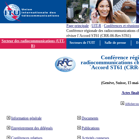
Page principale
:
UIT-R
:
Conférences et réunion
Conférence régionale des radiocommunications c
réviser l´Accord ST61 (CRR-06-Rev.ST61)
Secteur des radiocommunications (UIT-
Secteurs de l'UIT
Salle de presse
E
R)
Conférence régi
radiocommunications cha
´Accord ST61 (CRR
(Genève, Suisse, 15 mai
Actes final
Afficher to
Information générale
Documents
Enregistrement des délégués
Publications
Conférences relatives
Activités connexes