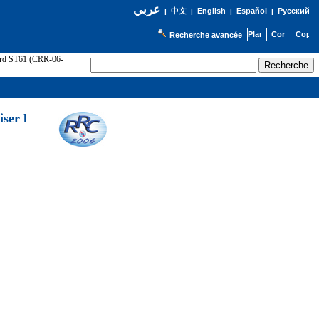
عربي
English
Español
Русский
|
中文
|
|
|
Recherche avancée
cord ST61 (CRR-06-
ser l