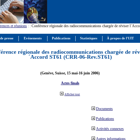
rences et réunions
:
: Conférence régionale des radiocommunications chargée de réviser l´Ac
 de presse
Evénements
Publications
Statistiques
À propos de l'UIT
érence régionale des radiocommunications chargée de révi
´Accord ST61 (CRR-06-Rev.ST61)
(Genève, Suisse, 15 mai-16 juin 2006)
Actes finals
Afficher tout
Documents
Publications
Activités connexes
Autres informations