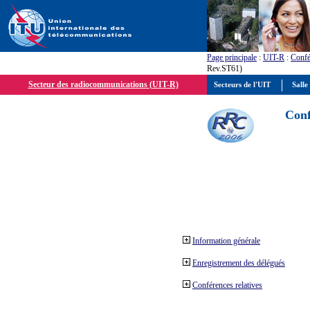
Page principale
:
UIT-R
:
Confé
Rev.ST61)
Secteur des radiocommunications (UIT-R)
Secteurs de l'UIT
Salle
Conf
Information générale
Enregistrement des délégués
Conférences relatives