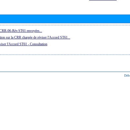
a CRR-06-Rév.ST61 envoyées...
ion sur la CRR chargée de réviser l'Accord ST61...
iser l'Accord ST61 - Consultation
Déb