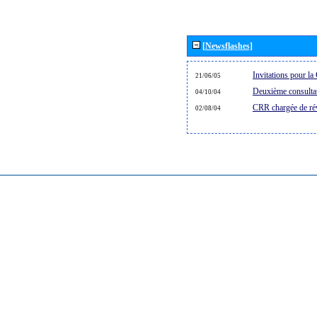
[Newsflashes]
Invitations pour l
21/06/05
Deuxième consultat
04/10/04
CRR chargée de rév
02/08/04