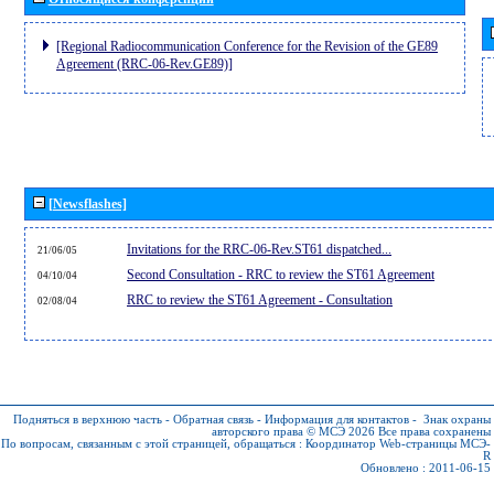
[Regional Radiocommunication Conference for the Revision of the GE89
Agreement (RRC-06-Rev.GE89)]
[Newsflashes]
Invitations for the RRC-06-Rev.ST61 dispatched...
21/06/05
Second Consultation - RRC to review the ST61 Agreement
04/10/04
RRC to review the ST61 Agreement - Consultation
02/08/04
Подняться в верхнюю часть
-
Обратная связь
-
Информация для контактов
-
Знак охраны
авторского права © МСЭ 2026
Все права сохранены
По вопросам, связанным с этой страницей, обращаться :
Координатор Web-страницы МСЭ-
R
Обновлено : 2011-06-15