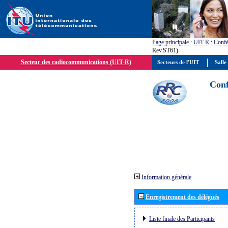
Page principale
:
UIT-R
:
Confé
Rev.ST61)
Secteur des radiocommunications (UIT-R)
Secteurs de l'UIT
Salle
Conf
Information générale
Enregistrement des délégués
Liste finale des Participants