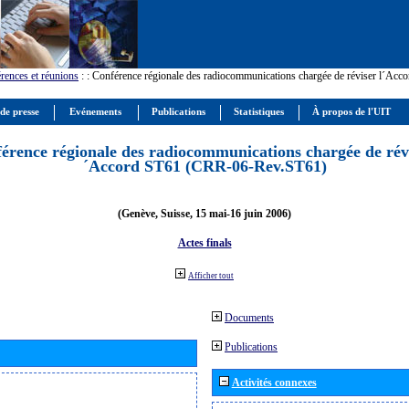
rences et réunions
:
: Conférence régionale des radiocommunications chargée de réviser l´Ac
 de presse
Evénements
Publications
Statistiques
À propos de l'UIT
érence régionale des radiocommunications chargée de révi
´Accord ST61 (CRR-06-Rev.ST61)
(Genève, Suisse, 15 mai-16 juin 2006)
Actes finals
Afficher tout
Documents
Publications
Activités connexes