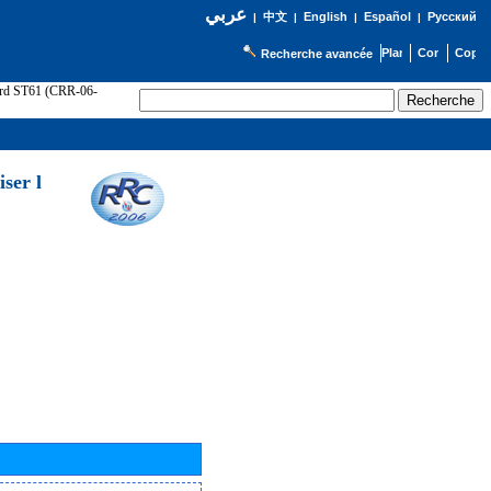
عربي
English
Español
Русский
|
中文
|
|
|
Recherche avancée
cord ST61 (CRR-06-
ser l