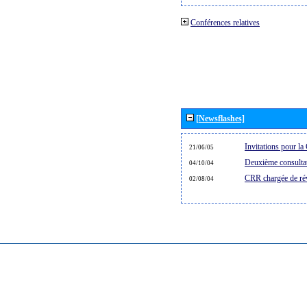
Conférences relatives
[Newsflashes]
Invitations pour l
21/06/05
Deuxième consultat
04/10/04
CRR chargée de rév
02/08/04