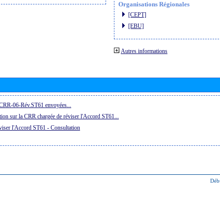
Organisations Régionales
[CEPT]
[EBU]
Autres informations
a CRR-06-Rév.ST61 envoyées...
ion sur la CRR chargée de réviser l'Accord ST61...
iser l'Accord ST61 - Consultation
Déb