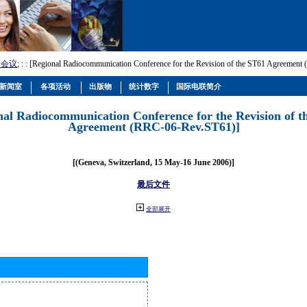
和会议
; :
: [Regional Radiocommunication Conference for the Revision of the ST61 Agreemen
新闻室
各项活动
出版物
统计数字
国际电联简介
nal Radiocommunication Conference for the Revision of t
Agreement (RRC-06-Rev.ST61)]
[(Geneva, Switzerland, 15 May-16 June 2006)]
最后文件
全部展开