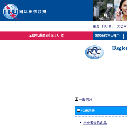
主页
:
ITU-R
； :
大会
无线电通信部门(ITU-R)
国际电联三大部门
[Regio
一般信息
代表注册
与会者最后名单