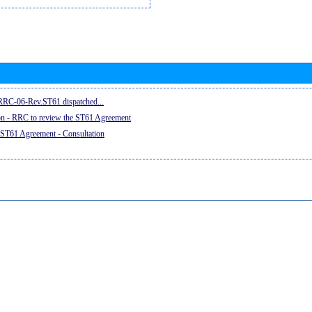
e RRC-06-Rev.ST61 dispatched...
on - RRC to review the ST61 Agreement
 ST61 Agreement - Consultation