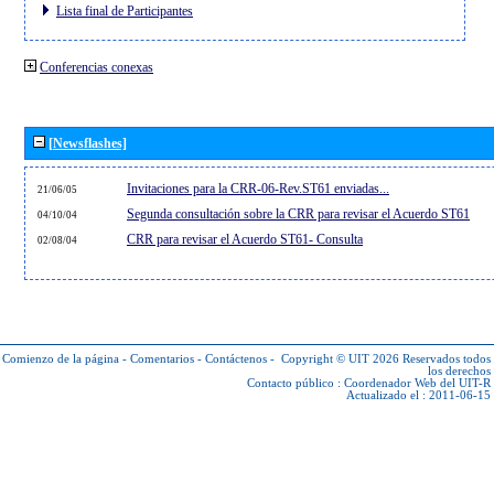
Lista final de Participantes
Conferencias conexas
[Newsflashes]
Invitaciones para la CRR-06-Rev.ST61 enviadas...
21/06/05
Segunda consultación sobre la CRR para revisar el Acuerdo ST61
04/10/04
CRR para revisar el Acuerdo ST61- Consulta
02/08/04
Comienzo de la página
-
Comentarios
-
Contáctenos
-
Copyright © UIT 2026
Reservados todos
los derechos
Contacto público :
Coordenador Web del UIT-R
Actualizado el : 2011-06-15