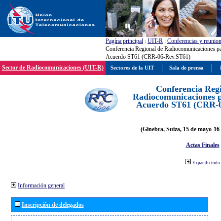
Pagína principal
:
UIT-R
:
Conferencias y reunio
Conferencia Regional de Radiocomunicaciones par
Acuerdo ST61 (CRR-06-Rev.ST61)
Sector de Radiocomunicaciones (UIT-R)
Sectores de la UIT
Sala de prensa
Conferencia Reg
Radiocomunicaciones pa
Acuerdo ST61 (CRR-0
(Ginebra, Suiza, 15 de mayo-16 
Actas Finales
Expandir todo
Información general
Inscripción de delegados