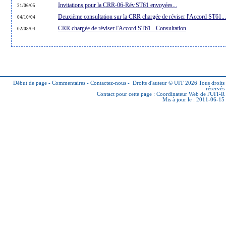
Invitations pour la CRR-06-Rév.ST61 envoyées...
21/06/05
Deuxième consultation sur la CRR chargée de réviser l'Accord ST61...
04/10/04
CRR chargée de réviser l'Accord ST61 - Consultation
02/08/04
Début de page
-
Commentaires
-
Contactez-nous
-
Droits d'auteur © UIT 2026
Tous droits
réservés
Contact pour cette page :
Coordinateur Web de l'UIT-R
Mis à jour le : 2011-06-15