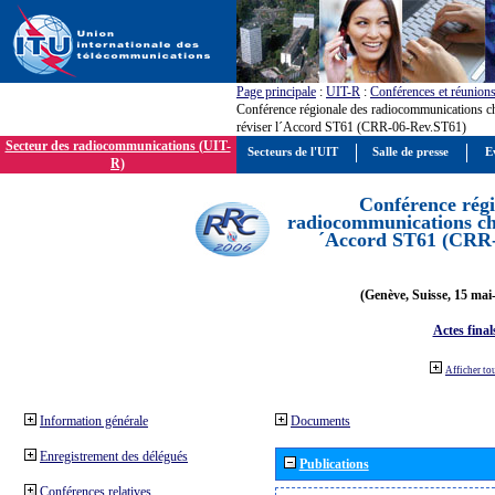
Page principale
:
UIT-R
:
Conférences et réunion
Conférence régionale des radiocommunications c
réviser l´Accord ST61 (CRR-06-Rev.ST61)
Secteur des radiocommunications (UIT-
Secteurs de l'UIT
Salle de presse
E
R)
Conférence régi
radiocommunications cha
´Accord ST61 (CRR
(Genève, Suisse, 15 mai
Actes final
Afficher to
Information générale
Documents
Enregistrement des délégués
Publications
Conférences relatives