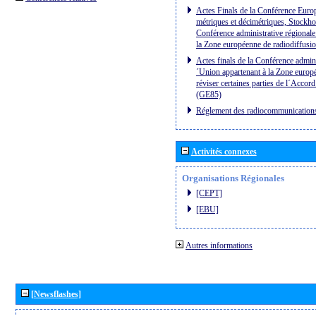
Actes Finals de la Conférence Euro
métriques et décimétriques, Stockh
Conférence administrative régional
la Zone européenne de radiodiffusi
Actes finals de la Conférence admin
´Union appartenant à la Zone europ
réviser certaines parties de l´Acco
(GE85)
Réglement des radiocommunication
Activités connexes
Organisations Régionales
[CEPT]
[EBU]
Autres informations
[Newsflashes]