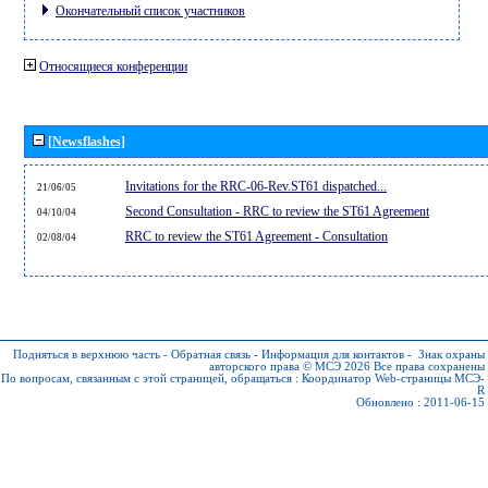
Окончательный список участников
Относящиеся конференции
[Newsflashes]
Invitations for the RRC-06-Rev.ST61 dispatched...
21/06/05
Second Consultation - RRC to review the ST61 Agreement
04/10/04
RRC to review the ST61 Agreement - Consultation
02/08/04
Подняться в верхнюю часть
-
Обратная связь
-
Информация для контактов
-
Знак охраны
авторского права © МСЭ 2026
Все права сохранены
По вопросам, связанным с этой страницей, обращаться :
Координатор Web-страницы МСЭ-
R
Обновлено : 2011-06-15