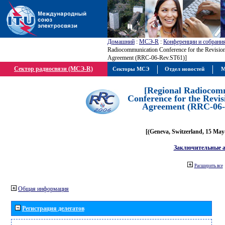
Домашний
:
МСЭ-R
:
Конференции и собрани
Radiocommunication Conference for the Revision
Agreement (RRC-06-Rev.ST61)]
Сектор радиосвязи (МСЭ-R)
Секторы МСЭ
Отдел новостей
М
[Regional Radiocom
Conference for the Revis
Agreement (RRC-06-
[(Geneva, Switzerland, 15 May
Заключительные 
Расширить все
Общая информация
Регистрация делегатов