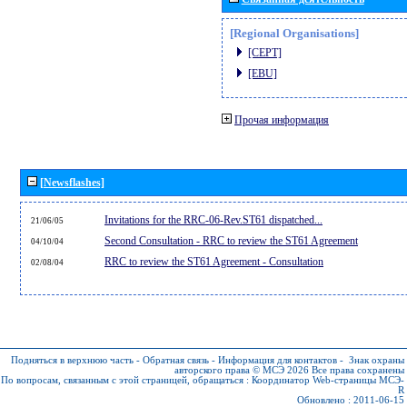
[Regional Organisations]
[CEPT]
[EBU]
Прочая информация
[Newsflashes]
Invitations for the RRC-06-Rev.ST61 dispatched...
21/06/05
Second Consultation - RRC to review the ST61 Agreement
04/10/04
RRC to review the ST61 Agreement - Consultation
02/08/04
Подняться в верхнюю часть
-
Обратная связь
-
Информация для контактов
-
Знак охраны
авторского права © МСЭ 2026
Все права сохранены
По вопросам, связанным с этой страницей, обращаться :
Координатор Web-страницы МСЭ-
R
Обновлено : 2011-06-15