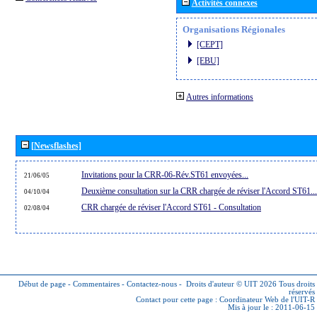
Activités connexes
Organisations Régionales
[CEPT]
[EBU]
Autres informations
[Newsflashes]
Invitations pour la CRR-06-Rév.ST61 envoyées...
21/06/05
Deuxième consultation sur la CRR chargée de réviser l'Accord ST61...
04/10/04
CRR chargée de réviser l'Accord ST61 - Consultation
02/08/04
Début de page
-
Commentaires
-
Contactez-nous
-
Droits d'auteur © UIT 2026
Tous droits
réservés
Contact pour cette page :
Coordinateur Web de l'UIT-R
Mis à jour le : 2011-06-15