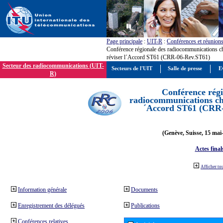
Page principale
:
UIT-R
:
Conférences et réunion
Conférence régionale des radiocommunications c
réviser l´Accord ST61 (CRR-06-Rev.ST61)
Secteur des radiocommunications (UIT-
Secteurs de l'UIT
Salle de presse
E
R)
Conférence régi
radiocommunications cha
´Accord ST61 (CRR
(Genève, Suisse, 15 mai
Actes final
Afficher to
Information générale
Documents
Enregistrement des délégués
Publications
Conférences relatives