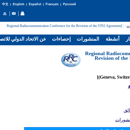
English
Español
Français
Русский
中文
|
|
|
|
: [Regional Radiocommunication Conference for the Revision of the ST61 Agreement
:
ات
ار
أنشطة
المنشورات
إحصاءات
عن الاتحاد الدولي للاتص
[Regional Radiocom
Revision of th
ة
ائق
نشورات