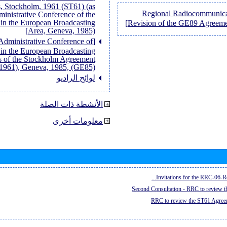
 Stockholm, 1961 (ST61) (as
[Regional Radiocommunica
ministrative Conference of the
in the European Broadcasting
Revision of the GE89 Agreem
Area, Geneva, 1985)]
 Administrative Conference of
in the European Broadcasting
rts of the Stockholm Agreement
1961), Geneva, 1985, (GE85)]
لوائح الراديو
الأنشطة ذات الصلة
معلومات أخرى
Invitations for the RRC-06-Re
Second Consultation - RRC to review 
RRC to review the ST61 Agreem