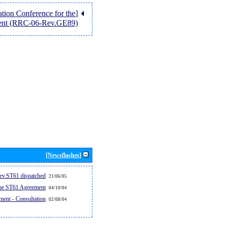
tion Conference for the
ent (RRC-06-Rev.GE89)]
[Newsflashes]
v.ST61 dispatched...
21/06/05
the ST61 Agreement
04/10/04
ent - Consultation
02/08/04