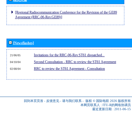
[Regional Radiocommunication Conference for the Revision of the GE89
Agreement (RRC-06-Rev.GE89)]
[Newsflashes]
Invitations for the RRC-06-Rev.ST61 dispatched...
21/06/05
Second Consultation - RRC to review the ST61 Agreement
04/10/04
RRC to review the ST61 Agreement - Consultation
02/08/04
回到本页页首
-
反馈意见
-
请与我们联系
-
版权 © 国际电联 2026
版权所有
本网页联系人 :
ITU-R的网络协调员
最近更新日期 : 2011-06-15