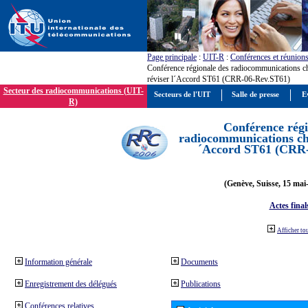
Page principale
:
UIT-R
:
Conférences et réunion
Conférence régionale des radiocommunications c
réviser l´Accord ST61 (CRR-06-Rev.ST61)
Secteur des radiocommunications (UIT-
Secteurs de l'UIT
Salle de presse
E
R)
Conférence régi
radiocommunications cha
´Accord ST61 (CRR
(Genève, Suisse, 15 mai
Actes final
Afficher to
Information générale
Documents
Enregistrement des délégués
Publications
Conférences relatives