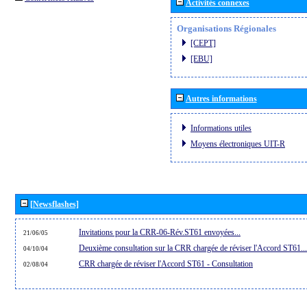
Activités connexes
Organisations Régionales
[CEPT]
[EBU]
Autres informations
Informations utiles
Moyens électroniques UIT-R
[Newsflashes]
Invitations pour la CRR-06-Rév.ST61 envoyées...
21/06/05
Deuxième consultation sur la CRR chargée de réviser l'Accord ST61...
04/10/04
CRR chargée de réviser l'Accord ST61 - Consultation
02/08/04