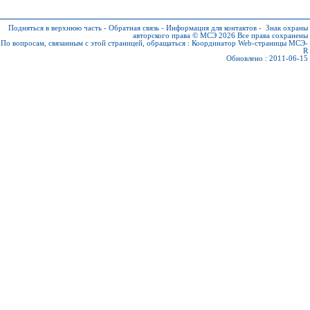
Подняться в верхнюю часть
-
Обратная связь
-
Информация для контактов
-
Знак охраны
авторского права © МСЭ 2026
Все права сохранены
По вопросам, связанным с этой страницей, обращаться :
Координатор Web-страницы МСЭ-
R
Обновлено : 2011-06-15