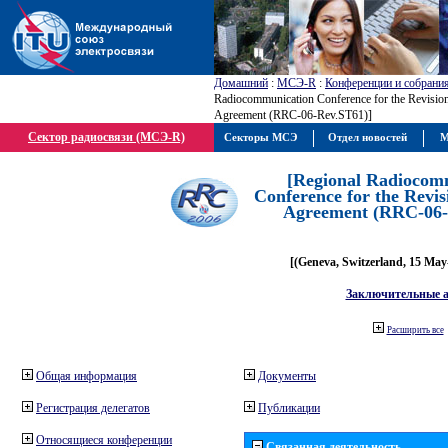
Домашний
:
МСЭ-R
:
Конференции и собрани
Radiocommunication Conference for the Revision
Agreement (RRC-06-Rev.ST61)]
Сектор радиосвязи (МСЭ-R)
Секторы МСЭ
Отдел новостей
М
[Regional Radiocom
Conference for the Revis
Agreement (RRC-06-
[(Geneva, Switzerland, 15 May
Заключительные 
Расширить все
Общая информация
Документы
Регистрация делегатов
Публикации
Относящиеся конференции
Связанная деятельность