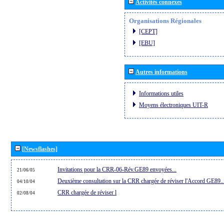
Activités connexes
Organisations Régionales
[CEPT]
[EBU]
Autres informations
Informations utiles
Moyens électroniques UIT-R
[Newsflashes]
Invitations pour la CRR-06-Rév.GE89 envoyées...
21/06/05
Deuxième consultation sur la CRR chargée de réviser l'Accord GE89..
04/10/04
CRR chargée de réviser l
02/08/04