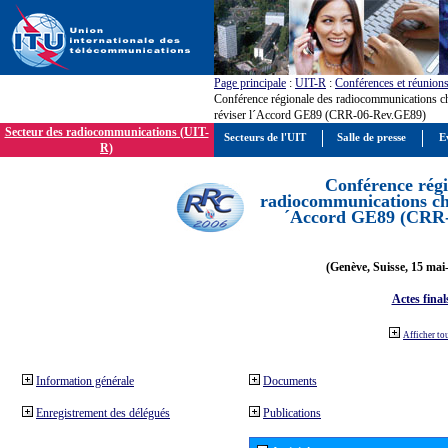
Page principale
:
UIT-R
:
Conférences et réunion
Conférence régionale des radiocommunications c
réviser l´Accord GE89 (CRR-06-Rev.GE89)
Secteur des radiocommunications (UIT-
Secteurs de l'UIT
Salle de presse
E
R)
Conférence régi
radiocommunications cha
´Accord GE89 (CRR
(Genève, Suisse, 15 mai
Actes final
Afficher to
Information générale
Documents
Enregistrement des délégués
Publications