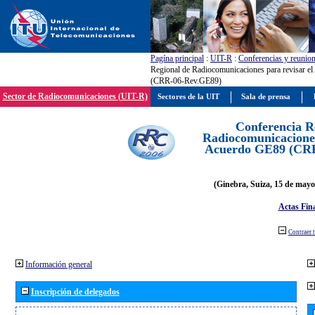
Pagína principal
:
UIT-R
:
Conferencias y reunio
Regional de Radiocomunicaciones para revisar e
(CRR-06-Rev.GE89)
Sector de Radiocomunicaciones (UIT-R)
Sectores de la UIT
Sala de prensa
Conferencia R
Radiocomunicaciones
Acuerdo GE89 (CR
(Ginebra, Suiza, 15 de mayo
Actas Fina
Contraer 
Información general
Inscripción de delegados