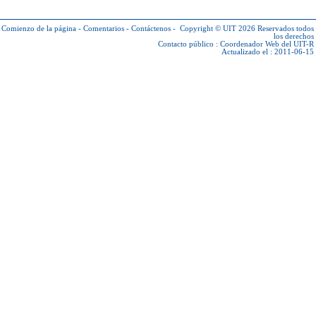
Comienzo de la página
-
Comentarios
-
Contáctenos
-
Copyright © UIT 2026
Reservados todos
los derechos
Contacto público :
Coordenador Web del UIT-R
Actualizado el : 2011-06-15