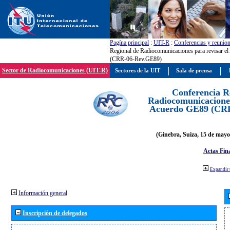
Pagína principal
:
UIT-R
:
Conferencias y reunio
Regional de Radiocomunicaciones para revisar e
(CRR-06-Rev.GE89)
Sector de Radiocomunicaciones (UIT-R)
Sectores de la UIT
Sala de prensa
Conferencia R
Radiocomunicaciones
Acuerdo GE89 (CR
(Ginebra, Suiza, 15 de mayo
Actas Fina
Expandir 
Información general
Inscripción de delegados