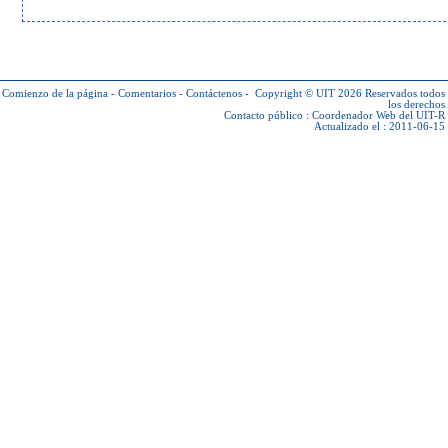
Comienzo de la página
-
Comentarios
-
Contáctenos
-
Copyright © UIT 2026
Reservados todos
los derechos
Contacto público :
Coordenador Web del UIT-R
Actualizado el : 2011-06-15