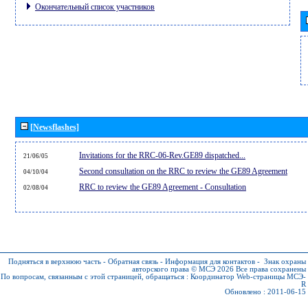
Окончательный список участников
[Newsflashes]
Invitations for the RRC-06-Rev.GE89 dispatched...
21/06/05
Second consultation on the RRC to review the GE89 Agreement
04/10/04
RRC to review the GE89 Agreement - Consultation
02/08/04
Подняться в верхнюю часть
-
Обратная связь
-
Информация для контактов
-
Знак охраны
авторского права © МСЭ 2026
Все права сохранены
По вопросам, связанным с этой страницей, обращаться :
Координатор Web-страницы МСЭ-
R
Обновлено : 2011-06-15