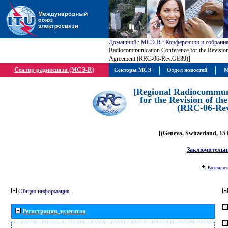
Домашний
:
МСЭ-R
:
Конференции и собрани
Radiocommunication Conference for the Revisio
Agreement (RRC-06-Rev.GE89)]
Сектор радиосвязи (МСЭ-R)
Секторы МСЭ
Отдел новостей
М
[Regional Radiocommun
for the Revision of t
(RRC-06-Re
[(Geneva, Switzerland, 15
Заключительн
Расширить
Общая информация
Регистрация делегатов