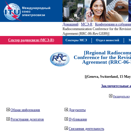
Домашний
:
МСЭ-R
:
Конференции и собрани
Radiocommunication Conference for the Revisio
Agreement (RRC-06-Rev.GE89)]
Сектор радиосвязи (МСЭ-R)
Секторы МСЭ
Отдел новостей
М
[Regional Radiocom
Conference for the Revis
Agreement (RRC-06-
[(Geneva, Switzerland, 15 May
Заключительные 
Расширить все
Общая информация
Документы
Регистрация делегатов
Публикации
Связанная деятельность