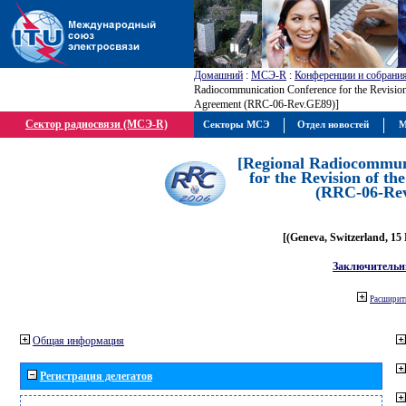
Домашний
:
МСЭ-R
:
Конференции и собрани
Radiocommunication Conference for the Revisio
Agreement (RRC-06-Rev.GE89)]
Сектор радиосвязи (МСЭ-R)
Секторы МСЭ
Отдел новостей
М
[Regional Radiocommun
for the Revision of t
(RRC-06-Re
[(Geneva, Switzerland, 15
Заключительн
Расширить
Общая информация
Регистрация делегатов