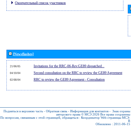
Окончательный список участников
[Newsflashes]
Invitations for the RRC-06-Rev.GE89 dispatched...
21/06/05
Second consultation on the RRC to review the GE89 Agreement
04/10/04
RRC to review the GE89 Agreement - Consultation
02/08/04
Подняться в верхнюю часть
-
Обратная связь
-
Информация для контактов
-
Знак охраны
авторского права © МСЭ 2026
Все права сохранены
По вопросам, связанным с этой страницей, обращаться :
Координатор Web-страницы МСЭ-
R
Обновлено : 2011-06-15