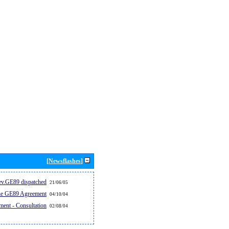
[Newsflashes]
v.GE89 dispatched...
21/06/05
the GE89 Agreement
04/10/04
ent - Consultation
02/08/04