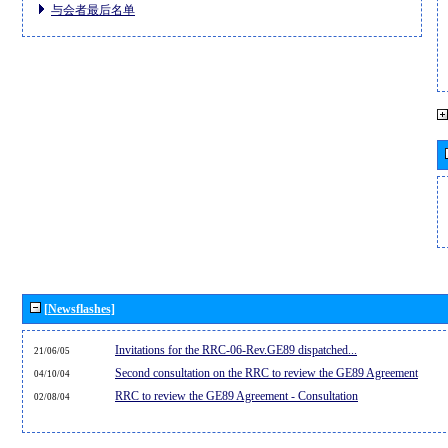
与会者最后名单
[Newsflashes]
Invitations for the RRC-06-Rev.GE89 dispatched...
21/06/05
Second consultation on the RRC to review the GE89 Agreement
04/10/04
RRC to review the GE89 Agreement - Consultation
02/08/04