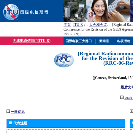
主页
:
ITU-R
； :
大会和会议
; :
: [Regional Ra
Conference for the Revision of the GE89 Agree
Rev.GE89)]
无线电通信部门(ITU-R)
国际电联三大部门
新闻室
各项活动
[Regional Radiocommun
for the Revision of t
(RRC-06-Re
[(Geneva, Switzerland, 15
最后文
全部展
一般信息
代表注册