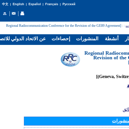
English
Español
Français
Русский
中文
|
|
|
|
: [Regional Radiocommunication Conference for the Revision of the GE89 Agreement
:
ات
ار
أنشطة
المنشورات
إحصاءات
عن الاتحاد الدولي للاتص
[Regional Radiocom
Revision of th
ة
ائق
منشورات