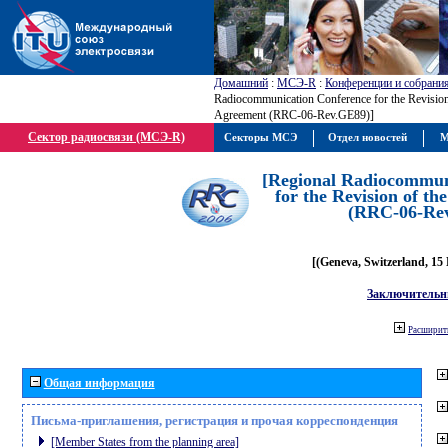
Домашний
:
МСЭ-R
:
Конференции и собрани
Radiocommunication Conference for the Revisio
Agreement (RRC-06-Rev.GE89)]
Сектор радиосвязи (МСЭ-R)
Секторы МСЭ
Отдел новостей
М
[Regional Radiocommun
for the Revision of t
(RRC-06-Re
[(Geneva, Switzerland, 15
Заключительн
Расширить
Общая информация
Письма-приглашения, регистрация и прочая корреспонденция
[Member States from the planning area]