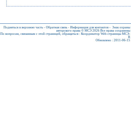
Подняться в верхнюю часть
-
Обратная связь
-
Информация для контактов
-
Знак охраны
авторского права © МСЭ 2026
Все права сохранены
По вопросам, связанным с этой страницей, обращаться :
Координатор Web-страницы МСЭ-
R
Обновлено : 2011-06-15