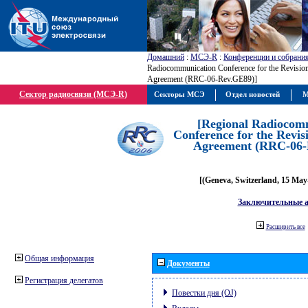
Домашний
:
МСЭ-R
:
Конференции и собрани
Radiocommunication Conference for the Revisio
Agreement (RRC-06-Rev.GE89)]
Сектор радиосвязи (МСЭ-R)
Секторы МСЭ
Отдел новостей
М
[Regional Radiocom
Conference for the Revis
Agreement (RRC-06-
[(Geneva, Switzerland, 15 May
Заключительные 
Расширить все
Общая информация
Документы
Регистрация делегатов
Повестки дня (OJ)