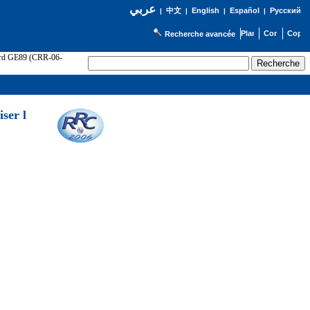
عربي
English
Español
Русский
|
中文
|
|
|
Recherche avancée
cord GE89 (CRR-06-
ser l