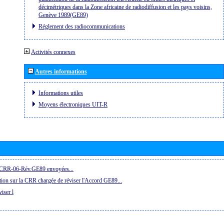
décimétriques dans la Zone africaine de radiodiffusion et les pays voisins,
Genève 1989(GE89)
Réglement des radiocommunications
Activités connexes
Autres informations
Informations utiles
Moyens électroniques UIT-R
la CRR-06-Rév.GE89 envoyées...
ion sur la CRR chargée de réviser l'Accord GE89...
iser l