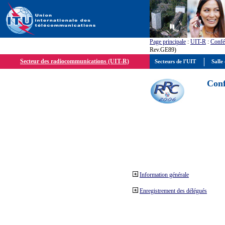
Page principale
:
UIT-R
:
Confé
Rev.GE89)
Secteur des radiocommunications (UIT-R)
Secteurs de l'UIT
Salle 
Conf
Information générale
Enregistrement des délégués