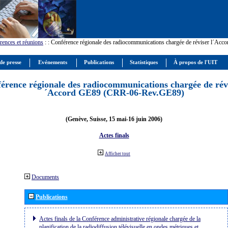
rences et réunions
:
: Conférence régionale des radiocommunications chargée de réviser l´Ac
de presse
Evénements
Publications
Statistiques
À propos de l'UIT
érence régionale des radiocommunications chargée de révi
´Accord GE89 (CRR-06-Rev.GE89)
(Genève, Suisse, 15 mai-16 juin 2006)
Actes finals
Afficher tout
Documents
Publications
Actes finals de la Conférence administrative régionale chargée de la
planification de la radiodiffusion télévisuelle en ondes métriques et