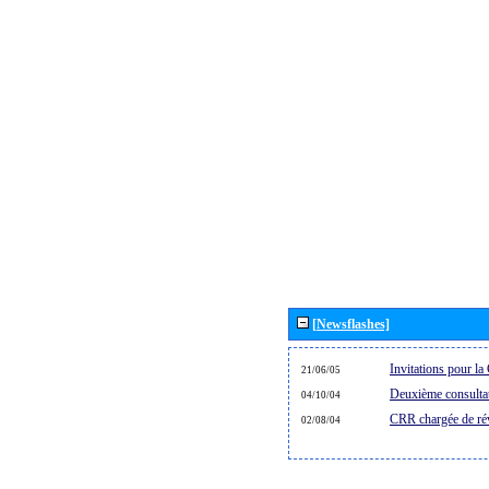
[Newsflashes]
Invitations pour 
21/06/05
Deuxième consultat
04/10/04
CRR chargée de rév
02/08/04