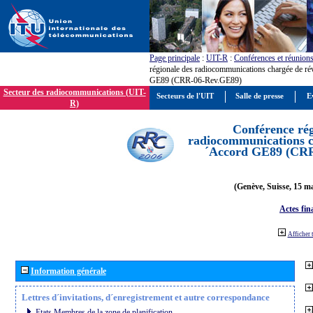
Page principale
:
UIT-R
:
Conférences et réunion
régionale des radiocommunications chargée de ré
GE89 (CRR-06-Rev.GE89)
Secteur des radiocommunications (UIT-
Secteurs de l'UIT
Salle de presse
E
R)
Conférence rég
radiocommunications ch
´Accord GE89 (CR
(Genève, Suisse, 15 ma
Actes fin
Afficher 
Information générale
Lettres d´invitations, d´enregistrement et autre correspondance
Etats Membres de la zone de planification