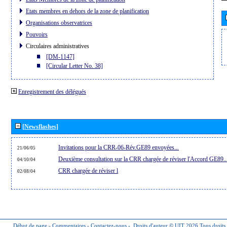
Etats membres en dehors de la zone de planification
Organisations observatrices
Pouvoirs
Circulaires administratives
[DM-1147]
[Circular Letter No. 38]
Enregistrement des délégués
[Newsflashes]
Invitations pour la CRR-06-Rév.GE89 envoyées...
21/06/05
Deuxième consultation sur la CRR chargée de réviser l'Accord GE89..
04/10/04
CRR chargée de réviser l
02/08/04
Début de page
-
Commentaires
-
Contactez-nous
-
Droits d'auteur © UIT 2026
Tous droits