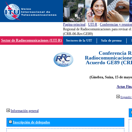
Pagína principal
:
UIT-R
:
Conferencias y reunio
Regional de Radiocomunicaciones para revisar e
(CRR-06-Rev.GE89)
Sector de Radiocomunicaciones (UIT-R)
Sectores de la UIT
Sala de prensa
Conferencia R
Radiocomunicaciones
Acuerdo GE89 (CR
(Ginebra, Suiza, 15 de mayo
Actas Fina
Expandir 
Información general
Inscripción de delegados