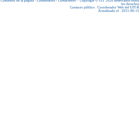
Comienzo de la página
-
Comentarios
-
Contáctenos
-
Copyright © UIT 2026
Reservados todos
los derechos
Contacto público :
Coordenador Web del UIT-R
Actualizado el : 2011-06-15