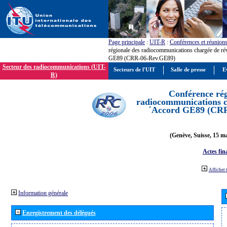
Page principale
:
UIT-R
:
Conférences et réunion
régionale des radiocommunications chargée de ré
GE89 (CRR-06-Rev.GE89)
Secteur des radiocommunications (UIT-
Secteurs de l'UIT
Salle de presse
E
R)
Conférence rég
radiocommunications ch
´Accord GE89 (CR
(Genève, Suisse, 15 ma
Actes fin
Afficher 
Information générale
Enregistrement des délégués