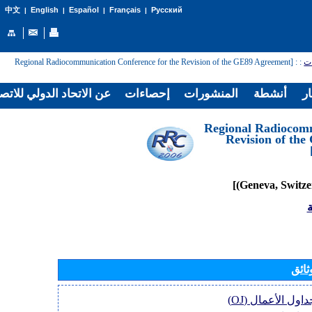
English
Español
Français
Русский
中文
|
|
|
|
: [Regional Radiocommunication Conference for the Revision of the GE89 Agreement
:
ات
ار
أنشطة
المنشورات
إحصاءات
عن الاتحاد الدولي للاتص
[Regional Radiocom
Revision of th
ة
ثائق
جداول الأعمال (O