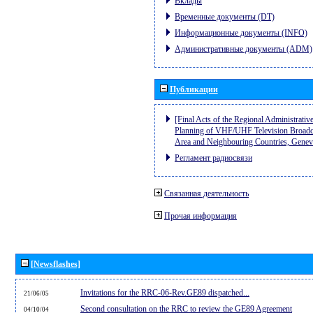
Вклады
Временные документы (DT)
Информационные документы (INFO)
Административные документы (ADM)
Публикации
[Final Acts of the Regional Administrativ
Planning of VHF/UHF Television Broadcas
Area and Neighbouring Countries, Gene
Регламент радиосвязи
Связанная деятельность
Прочая информация
[Newsflashes]
Invitations for the RRC-06-Rev.GE89 dispatched...
21/06/05
Second consultation on the RRC to review the GE89 Agreement
04/10/04