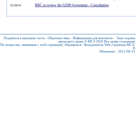
RRC to review the GE89 Agreement - Consultation
02/08/04
Подняться в верхнюю часть
-
Обратная связь
-
Информация для контактов
-
Знак охраны
авторского права © МСЭ 2026
Все права сохранены
По вопросам, связанным с этой страницей, обращаться :
Координатор Web-страницы МСЭ-
R
Обновлено : 2011-06-15