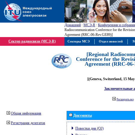
Домашний
:
МСЭ-R
:
Конференции и собрани
Radiocommunication Conference for the Revisio
Agreement (RRC-06-Rev.GE89)]
Сектор радиосвязи (МСЭ-R)
Секторы МСЭ
Отдел новостей
М
[Regional Radiocom
Conference for the Revis
Agreement (RRC-06-
[(Geneva, Switzerland, 15 May
Заключительные 
Расширить все
Общая информация
Документы
Регистрация делегатов
Повестки дня (OJ)