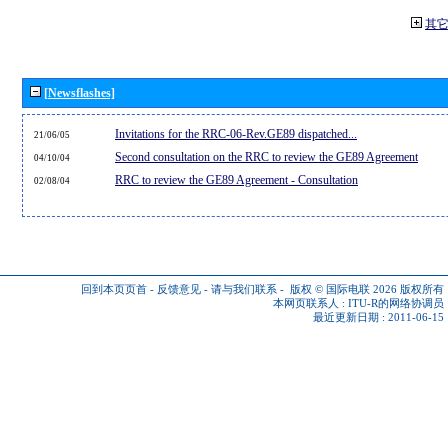
其
[Newsflashes]
Invitations for the RRC-06-Rev.GE89 dispatched...
21/06/05
Second consultation on the RRC to review the GE89 Agreement
04/10/04
RRC to review the GE89 Agreement - Consultation
02/08/04
回到本页页首
-
反馈意见
-
请与我们联系
-
版权 © 国际电联 2026
版权所有
本网页联系人 :
ITU-R的网络协调员
最近更新日期 : 2011-06-15