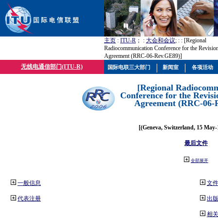
主页
:
ITU-R
； :
大会和会议
; :
: [Regional
Radiocommunication Conference for the Revisio
Agreement (RRC-06-Rev.GE89)]
无线电通信部门(ITU-R)
国际电联三大部门
新闻室
各项活动
[Regional Radiocomm
Conference for the Revisi
Agreement (RRC-06-
[(Geneva, Switzerland, 15 May-
最后文件
全部展开
一般信息
文
代表注册
出
相