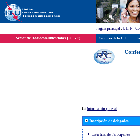
Pagína principal
:
UIT-R
:
Con
Sector de Radiocomunicaciones (UIT-R)
Sectores de la UIT
Sa
Confer
Información general
Inscripción de delegados
Lista final de Participantes