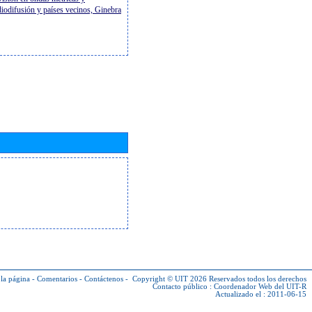
diodifusión y países vecinos, Ginebra
la página
-
Comentarios
-
Contáctenos
-
Copyright © UIT 2026
Reservados todos los derechos
Contacto público :
Coordenador Web del UIT-R
Actualizado el : 2011-06-15