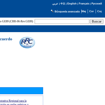
English
Français
Русский
عربي
|
中文
|
|
|
Búsqueda avanzada
uerdo GE89 (CRR-06-Rev.GE89)
Acuerdo
trativa Regional para la
evisión en ondas métricas y