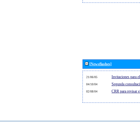
[Newsflashes]
Invitaciones para 
21/06/05
Segunda consultaci
04/10/04
CRR para revisar 
02/08/04