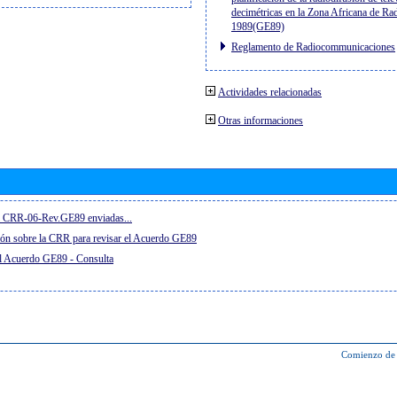
decimétricas en la Zona Africana de Ra
1989(GE89)
Reglamento de Radiocommunicaciones
Actividades relacionadas
Otras informaciones
el CRR-06-Rev.GE89 enviadas...
ón sobre la CRR para revisar el Acuerdo GE89
el Acuerdo GE89 - Consulta
Comienzo de 