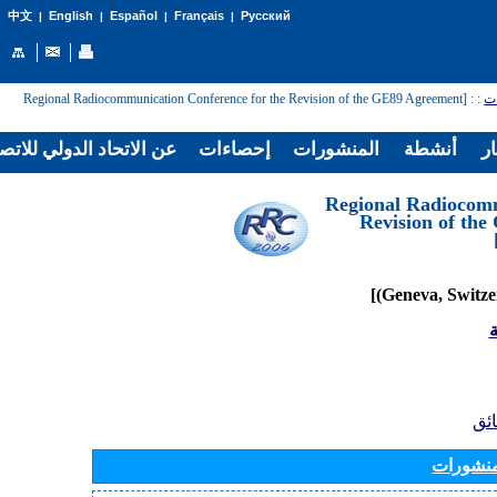
English
Español
Français
Русский
中文
|
|
|
|
: [Regional Radiocommunication Conference for the Revision of the GE89 Agreement
:
ات
ار
أنشطة
المنشورات
إحصاءات
عن الاتحاد الدولي للاتص
[Regional Radiocom
Revision of th
ة
ائق
منشورات