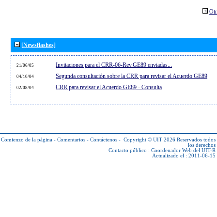
Otr
[Newsflashes]
Invitaciones para el CRR-06-Rev.GE89 enviadas...
21/06/05
Segunda consultación sobre la CRR para revisar el Acuerdo GE89
04/10/04
CRR para revisar el Acuerdo GE89 - Consulta
02/08/04
Comienzo de la página
-
Comentarios
-
Contáctenos
-
Copyright © UIT 2026
Reservados todos
los derechos
Contacto público :
Coordenador Web del UIT-R
Actualizado el : 2011-06-15