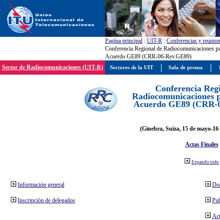
Pagína principal
:
UIT-R
:
Conferencias y reunio
Conferencia Regional de Radiocomunicaciones par
Acuerdo GE89 (CRR-06-Rev.GE89)
Sector de Radiocomunicaciones (UIT-R)
Sectores de la UIT
Sala de prensa
Conferencia Reg
Radiocomunicaciones pa
Acuerdo GE89 (CRR-
(Ginebra, Suiza, 15 de mayo-16 
Actas Finales
Expandir todo
Información general
Do
Inscripción de delegados
Pub
Act