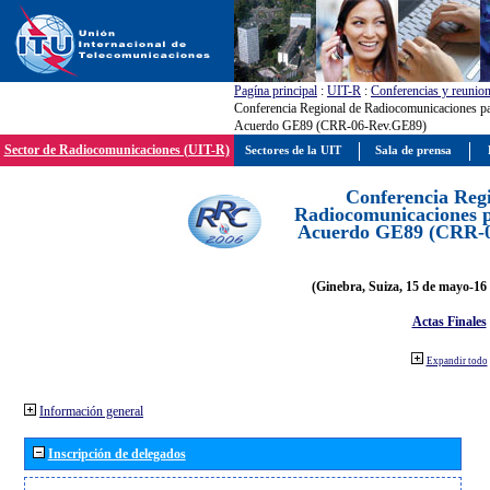
Pagína principal
:
UIT-R
:
Conferencias y reunio
Conferencia Regional de Radiocomunicaciones par
Acuerdo GE89 (CRR-06-Rev.GE89)
Sector de Radiocomunicaciones (UIT-R)
Sectores de la UIT
Sala de prensa
Conferencia Reg
Radiocomunicaciones pa
Acuerdo GE89 (CRR-
(Ginebra, Suiza, 15 de mayo-16 
Actas Finales
Expandir todo
Información general
Inscripción de delegados