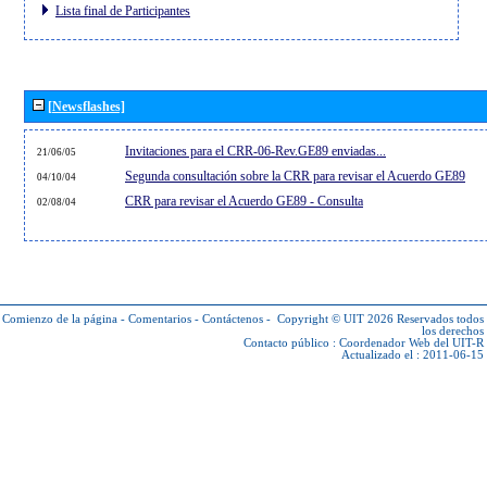
Lista final de Participantes
[Newsflashes]
Invitaciones para el CRR-06-Rev.GE89 enviadas...
21/06/05
Segunda consultación sobre la CRR para revisar el Acuerdo GE89
04/10/04
CRR para revisar el Acuerdo GE89 - Consulta
02/08/04
Comienzo de la página
-
Comentarios
-
Contáctenos
-
Copyright © UIT 2026
Reservados todos
los derechos
Contacto público :
Coordenador Web del UIT-R
Actualizado el : 2011-06-15