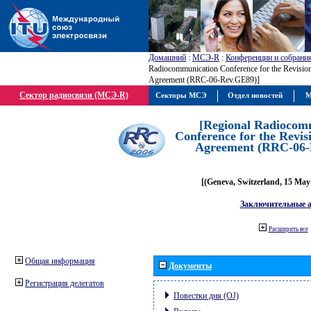
Домашний
:
МСЭ-R
:
Конференции и собрани
Radiocommunication Conference for the Revisio
Agreement (RRC-06-Rev.GE89)]
Сектор радиосвязи (МСЭ-R)
Секторы МСЭ
Отдел новостей
М
[Regional Radiocom
Conference for the Revis
Agreement (RRC-06-
[(Geneva, Switzerland, 15 May
Заключительные 
Расширить все
Общая информация
Документы
Регистрация делегатов
Повестки дня (OJ)