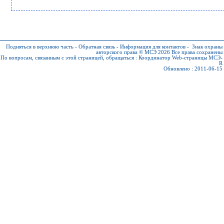
Подняться в верхнюю часть
-
Обратная связь
-
Информация для контактов
-
Знак охраны
авторского права © МСЭ 2026
Все права сохранены
По вопросам, связанным с этой страницей, обращаться :
Координатор Web-страницы МСЭ-
R
Обновлено : 2011-06-15