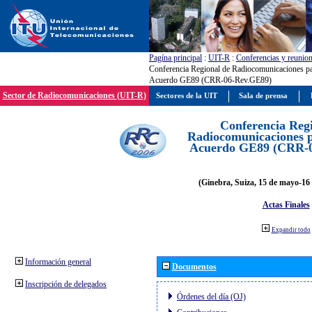
Pagína principal
:
UIT-R
:
Conferencias y reunio
Conferencia Regional de Radiocomunicaciones par
Acuerdo GE89 (CRR-06-Rev.GE89)
Sector de Radiocomunicaciones (UIT-R)
Sectores de la UIT
Sala de prensa
Conferencia Reg
Radiocomunicaciones pa
Acuerdo GE89 (CRR-
(Ginebra, Suiza, 15 de mayo-16 
Actas Finales
Expandir todo
Información general
Documentos
Inscripción de delegados
Órdenes del día (OJ)