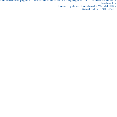
Comienzo de la página
-
Comentarios
-
Contáctenos
-
Copyright © UIT 2026
Reservados todos
los derechos
Contacto público :
Coordenador Web del UIT-R
Actualizado el : 2011-06-15