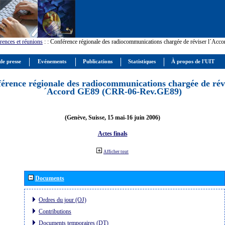
rences et réunions
:
: Conférence régionale des radiocommunications chargée de réviser l´Ac
de presse
Evénements
Publications
Statistiques
À propos de l'UIT
érence régionale des radiocommunications chargée de révi
´Accord GE89 (CRR-06-Rev.GE89)
(Genève, Suisse, 15 mai-16 juin 2006)
Actes finals
Afficher tout
Documents
Ordres du jour (OJ)
Contributions
Documents temporaires (DT)