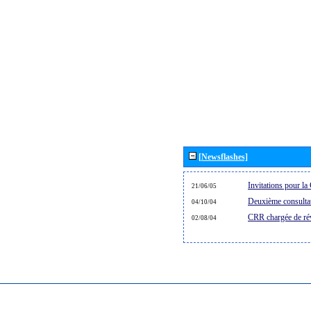
[Newsflashes]
Invitations pour 
21/06/05
Deuxième consultat
04/10/04
CRR chargée de rév
02/08/04