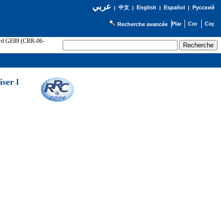
عربي
English
Español
Русский
|
中文
|
|
|
Recherche avancée
cord GE89 (CRR-06-
ser l