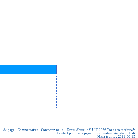
ut de page
-
Commentaires
-
Contactez-nous
-
Droits d'auteur © UIT 2026
Tous droits réservés
Contact pour cette page :
Coordinateur Web de l'UIT-R
Mis à jour le : 2011-06-15