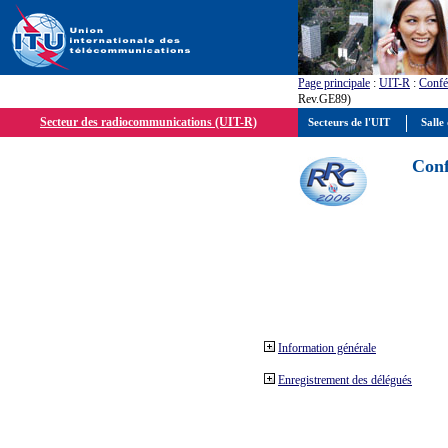
Page principale
:
UIT-R
:
Confé
Rev.GE89)
Secteur des radiocommunications (UIT-R)
Secteurs de l'UIT
Salle 
Conf
Information générale
Enregistrement des délégués