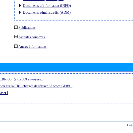
Documents d´information (INFO)
Documents administratifs (ADM)
Publications
Activités connexes
Autres informations
la CRR-06-Rév.GE89 envoyées...
ion sur la CRR chargée de réviser l'Accord GE89...
iser l
Déb