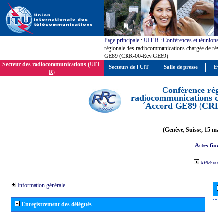
Page principale
:
UIT-R
:
Conférences et réunion
régionale des radiocommunications chargée de ré
GE89 (CRR-06-Rev.GE89)
Secteur des radiocommunications (UIT-
Secteurs de l'UIT
Salle de presse
E
R)
Conférence rég
radiocommunications ch
´Accord GE89 (CR
(Genève, Suisse, 15 ma
Actes fin
Afficher 
Information générale
Enregistrement des délégués