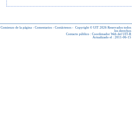
Comienzo de la página
-
Comentarios
-
Contáctenos
-
Copyright © UIT 2026
Reservados todos
los derechos
Contacto público :
Coordenador Web del UIT-R
Actualizado el : 2011-06-15