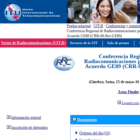
Pagína principal
:
UIT-R
:
Conferencias y reunio
Conferencia Regional de Radiocomunicaciones par
Acuerdo GE89 (CRR-06-Rev.GE89)
Sector de Radiocomunicaciones (UIT-R)
Sectores de la UIT
Sala de prensa
Conferencia Reg
Radiocomunicaciones pa
Acuerdo GE89 (CRR-
(Ginebra, Suiza, 15 de mayo-16 
Actas Finales
Expandir todo
Información general
Documentos
Inscripción de delegados
Órdenes del día (OJ)