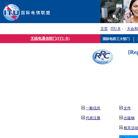
主页
:
ITU-R
； :
大会和
无线电通信部门(ITU-R)
国际电联三大部门
[Re
一般信息
文件
代表注册
出版物
相关活