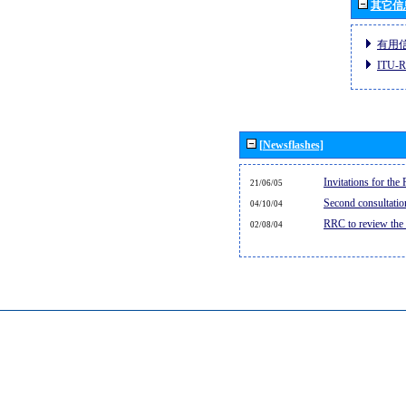
其它信
有用
ITU
[Newsflashes]
Invitations for th
21/06/05
Second consultati
04/10/04
RRC to review the
02/08/04