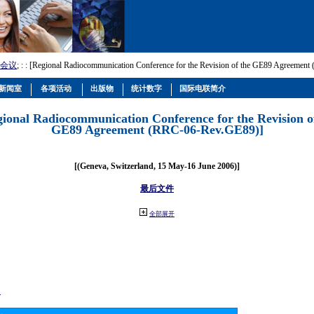
会议
; :
: [Regional Radiocommunication Conference for the Revision of the GE89 Agreemen
新闻室
各项活动
出版物
统计数字
国际电联简介
gional Radiocommunication Conference for the Revision o
GE89 Agreement (RRC-06-Rev.GE89)]
[(Geneva, Switzerland, 15 May-16 June 2006)]
最后文件
全部展开
动