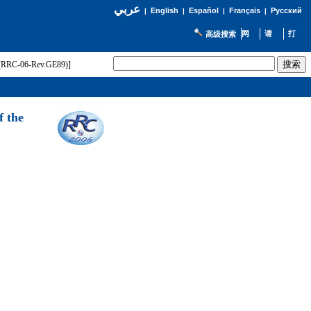
عربي
English
Español
Français
Русский
|
|
|
|
高级搜索
t (RRC-06-Rev.GE89)]
f the