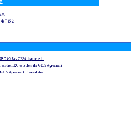
息
信息
-R 电子设备
e RRC-06-Rev.GE89 dispatched...
on on the RRC to review the GE89 Agreement
 GE89 Agreement - Consultation