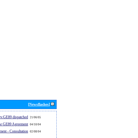
[Newsflashes]
v.GE89 dispatched...
21/06/05
the GE89 Agreement
04/10/04
ent - Consultation
02/08/04