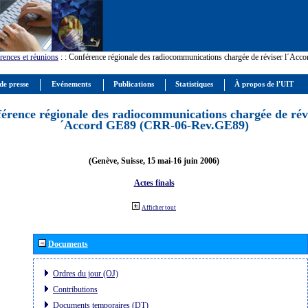
rences et réunions
:
: Conférence régionale des radiocommunications chargée de réviser l´Ac
de presse
Evénements
Publications
Statistiques
À propos de l'UIT
érence régionale des radiocommunications chargée de révi
´Accord GE89 (CRR-06-Rev.GE89)
(Genève, Suisse, 15 mai-16 juin 2006)
Actes finals
Afficher tout
Documents
Ordres du jour (OJ)
Contributions
Documents temporaires (DT)