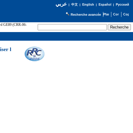
عربي
English
Español
Русский
|
中文
|
|
|
Recherche avancée
cord GE89 (CRR-06-
ser l