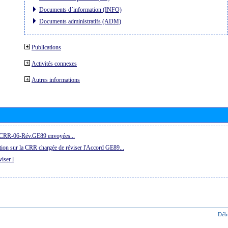
Documents d´information (INFO)
Documents administratifs (ADM)
Publications
Activités connexes
Autres informations
la CRR-06-Rév.GE89 envoyées...
ion sur la CRR chargée de réviser l'Accord GE89...
iser l
Déb