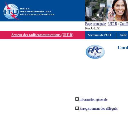
Page principale
:
UIT-R
:
Confé
Rev.GE89)
Secteur des radiocommunications (UIT-R)
Secteurs de l'UIT
Salle 
Conf
Information générale
Enregistrement des délégués