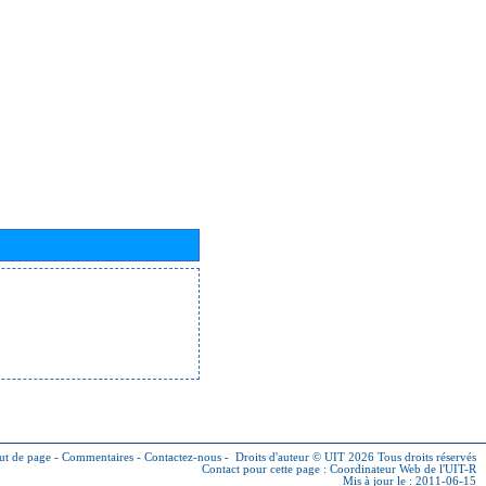
ut de page
-
Commentaires
-
Contactez-nous
-
Droits d'auteur © UIT 2026
Tous droits réservés
Contact pour cette page :
Coordinateur Web de l'UIT-R
Mis à jour le : 2011-06-15