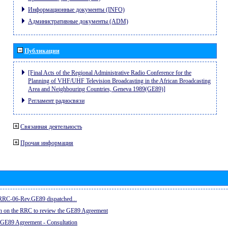
Информационные документы (INFO)
Административные документы (ADM)
Публикации
[Final Acts of the Regional Administrative Radio Conference for the
Planning of VHF/UHF Television Broadcasting in the African Broadcasting
Area and Neighbouring Countries, Geneva 1989(GE89)]
Регламент радиосвязи
Связанная деятельность
Прочая информация
e RRC-06-Rev.GE89 dispatched...
on on the RRC to review the GE89 Agreement
 GE89 Agreement - Consultation