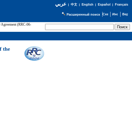
عربي
English
Español
Français
|
中文
|
|
|
Расширенный поиск
89 Agreement (RRC-06-
Э
f the