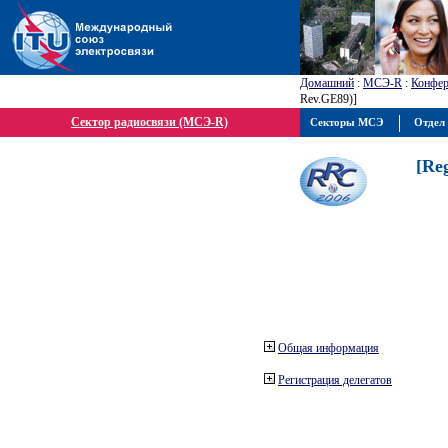
Домашний
:
МСЭ-R
:
Конфер
Rev.GE89)]
Сектор радиосвязи (МСЭ-R)
Секторы МСЭ
Отдел 
[Re
Общая информация
Регистрация делегатов