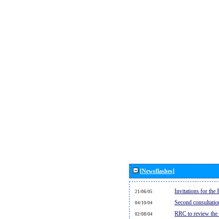
[Newsflashes]
Invitations for th
21/06/05
Second consultati
04/10/04
RRC to review the
02/08/04