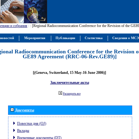
енции и собрания
:
: [Regional Radiocommunication Conference for the Revision of the GE
новостей
Мероприятия
Публикации
Статистика
Сведения о МС
gional Radiocommunication Conference for the Revision o
GE89 Agreement (RRC-06-Rev.GE89)]
[(Geneva, Switzerland, 15 May-16 June 2006)]
Заключительные акты
Расширить все
Документы
Повестки дня (OJ)
Вклады
Временные документы (DT)