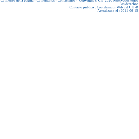
Comienzo de la página
-
Comentarios
-
Contáctenos
-
Copyright © UIT 2026
Reservados todos
los derechos
Contacto público :
Coordenador Web del UIT-R
Actualizado el : 2011-06-15