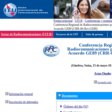
Pagína principal
:
UIT-R
:
Conferencias y reunio
Conferencia Regional de Radiocomunicaciones par
Acuerdo GE89 (CRR-06-Rev.GE89)
Sector de Radiocomunicaciones (UIT-R)
Sectores de la UIT
Sala de prensa
Conferencia Reg
Radiocomunicaciones pa
Acuerdo GE89 (CRR-
(Ginebra, Suiza, 15 de mayo-16 
Actas Finales
Expandir todo
Información general
Documentos
Inscripción de delegados
Órdenes del día (OJ)