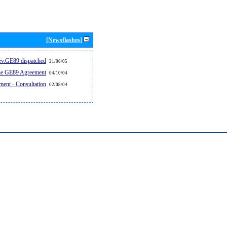
[Newsflashes]
v.GE89 dispatched...
21/06/05
the GE89 Agreement
04/10/04
ent - Consultation
02/08/04